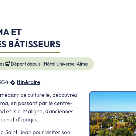
MA ET
ES BÂTISSEURS
bus_map_pin
ces
Départ depuis l'Hôtel Universel Alma
 3G4
Itinéraire
directions
édiatrice culturelle, découvrez
’Alma, en passant par le centre-
nd et Isle-Maligne, d’anciennes
 cachet d’époque.
Lac-Saint-Jean pour visiter son