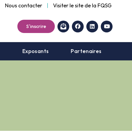
Nous contacter
|
Visiter le site de la FQSG
facebook
linkedin
youtube
S'inscrire
t
Exposants
Partenaires