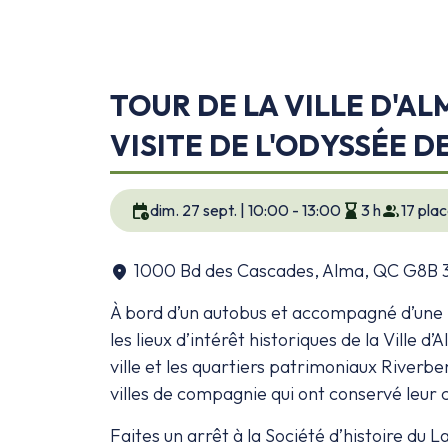
TOUR DE LA VILLE D'AL
VISITE DE L'ODYSSÉE D
calendar_clock
hourglass_bottom
group
dim. 27 sept. | 10:00 - 13:00
3 h
17 pla
1000 Bd des Cascades, Alma, QC G8B
location_on
À bord d’un autobus et accompagné d’une m
les lieux d’intérêt historiques de la Ville d
ville et les quartiers patrimoniaux Riverbe
villes de compagnie qui ont conservé leur
Faites un arrêt à la Société d’histoire du 