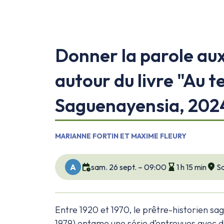
Donner la parole aux
autour du livre "Au 
Saguenayensia, 2024
MARIANNE FORTIN ET MAXIME FLEURY
calendar_clock
hourglass_bottom
location_on
sam. 26 sept. – 09:00
1 h 15 min
Sa
A
Entre 1920 et 1970, le prêtre-historien s
1979) entame une série d’entrevues avec 