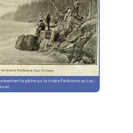
résentant la pêche sur la rivière Péribonka au Lac-
nnue).