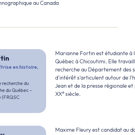
ethnographique au Canada
Marianne Fortin est étudiante à la
tin
Québec à Chicoutimi. Elle trava
trise en histoire,
recherche au Département des s
d'intérêt s'articulent autour de l
 recherche du
Jean et de la presse régionale et
che du Québec –
e
XX
siècle.
re (FRQSC
Maxime Fleury est candidat au doc
ry