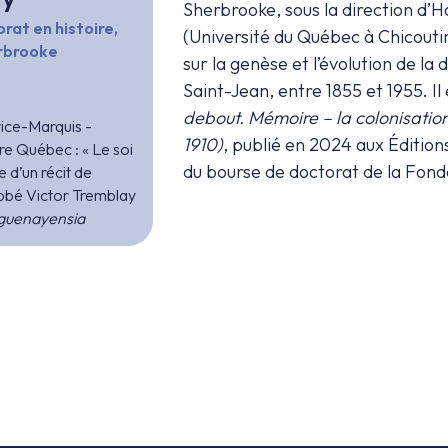
Sherbrooke, sous la direction d’H
rat en histoire,
(Université du Québec à Chicouti
erbrooke
sur la genèse et l’évolution de 
Saint-Jean, entre 1855 et 1955. Il 
debout. Mémoire – la colonisati
ice-Marquis -
1910)
, publié en 2024 aux Édition
re Québec : « Le soi
du bourse de doctorat de la Fon
e d’un récit de
abbé Victor Tremblay
guenayensia