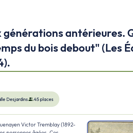
 générations antérieures. 
temps du bois debout" (Les É
).
group
lle Desjardins
45 places
aguenayen Victor Tremblay (1892-
des personnes âgées. Ces