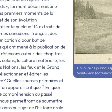
rds », forment désormais une
des premiers moments de la
t de son évolution
résente quelque 114 extraits de
mes canadiens-français, des
ication a pour but de
qui ont mené à la publication de
 réflexions autour des chapitres
 colons, la culture matérielle, les
s Nations, les feux et le Grand
Coupure de journal rep
Saint-Jean (date inco
électionner et éditer les
re? Quelles sources primaires et
 un appareil critique ? En quoi
re compréhension du passé
i nous permettront de soumettre
exions au sujet de l’histoire orale