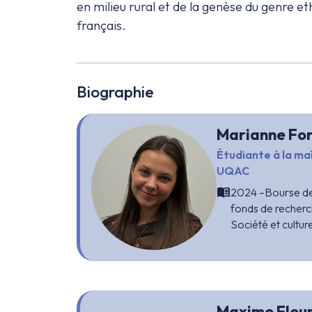
en milieu rural et de la genèse du genre 
français.
Biographie
Marianne For
Étudiante à la maî
UQAC
menu_book
2024 –Bourse de
fonds de recher
Société et cultu
Maxime Fleu