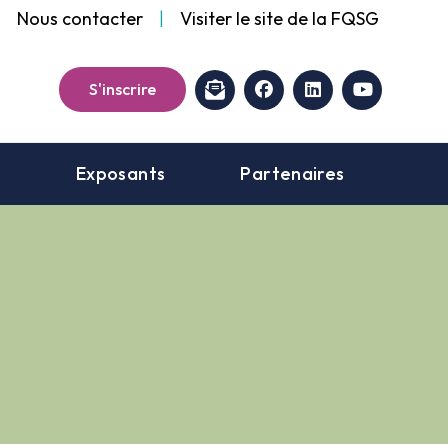
Nous contacter
|
Visiter le site de la FQSG
facebook
linkedin
youtube
S'inscrire
t
Exposants
Partenaires