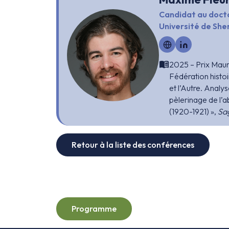
Candidat au docto
Université de Sh
menu_book
2025 – Prix Maur
Fédération histoi
et l’Autre. Analys
pèlerinage de l’
(1920-1921) »,
Sa
Retour à la liste des conférences
Programme